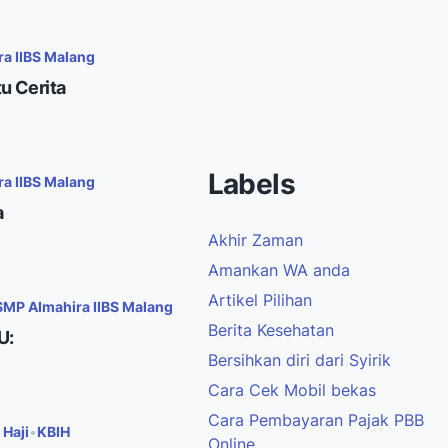
a IIBS Malang
tu Cerita
Labels
a IIBS Malang
a
Akhir Zaman
Amankan WA anda
Artikel Pilihan
SMP Almahira IIBS Malang
Berita Kesehatan
U:
Bersihkan diri dari Syirik
Cara Cek Mobil bekas
Cara Pembayaran Pajak PBB
Haji
•
KBIH
Online