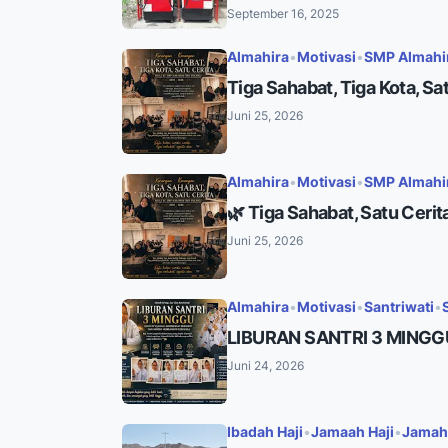
September 16, 2025
Almahira
•
Motivasi
•
SMP Almahir
Tiga Sahabat, Tiga Kota, Sa
Juni 25, 2026
Almahira
•
Motivasi
•
SMP Almahir
🌿 Tiga Sahabat, Satu Cerit
Juni 25, 2026
Almahira
•
Motivasi
•
Santriwati
•
LIBURAN SANTRI 3 MINGG
Juni 24, 2026
Ibadah Haji
•
Jamaah Haji
•
Jamah 