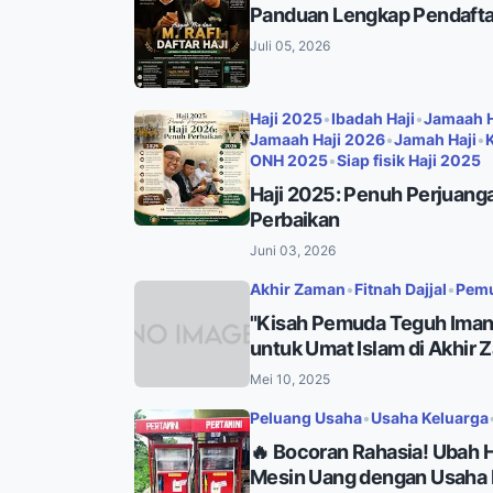
Panduan Lengkap Pendaftar
Juli 05, 2026
Haji 2025
•
Ibadah Haji
•
Jamaah H
Jamaah Haji 2026
•
Jamah Haji
•
ONH 2025
•
Siap fisik Haji 2025
Haji 2025: Penuh Perjuanga
Perbaikan
Juni 03, 2026
Akhir Zaman
•
Fitnah Dajjal
•
Pemu
"Kisah Pemuda Teguh Iman v
untuk Umat Islam di Akhir 
Mei 10, 2025
Peluang Usaha
•
Usaha Keluarga
🔥 Bocoran Rahasia! Ubah 
Mesin Uang dengan Usaha 