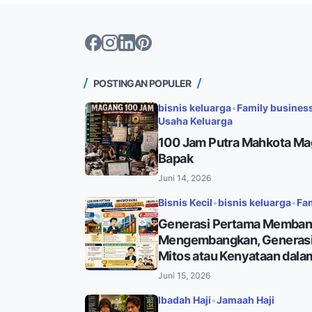
POSTINGAN POPULER
bisnis keluarga
•
Family busines
Usaha Keluarga
100 Jam Putra Mahkota Ma
Bapak
Juni 14, 2026
Bisnis Kecil
•
bisnis keluarga
•
Fa
Generasi Pertama Memban
Mengembangkan, Generasi
Mitos atau Kenyataan dalam
Juni 15, 2026
Ibadah Haji
•
Jamaah Haji