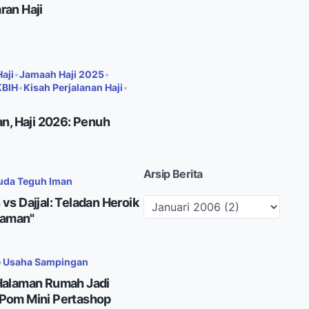
an Haji
aji
•
Jamaah Haji 2025
•
KBIH
•
Kisah Perjalanan Haji
•
n, Haji 2026: Penuh
Arsip Berita
da Teguh Iman
s Dajjal: Teladan Heroik
Zaman"
•
Usaha Sampingan
Halaman Rumah Jadi
Pom Mini Pertashop