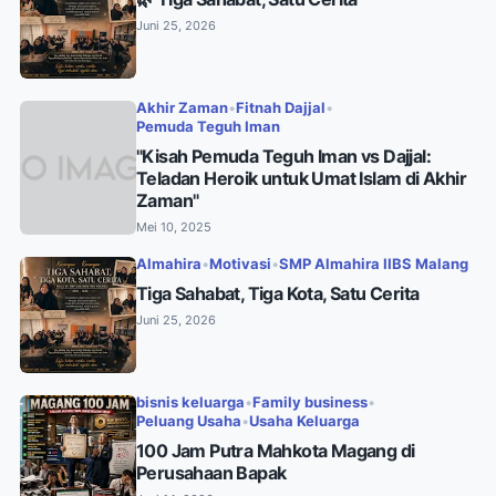
Juni 25, 2026
Akhir Zaman
•
Fitnah Dajjal
•
Pemuda Teguh Iman
"Kisah Pemuda Teguh Iman vs Dajjal:
Teladan Heroik untuk Umat Islam di Akhir
Zaman"
Mei 10, 2025
Almahira
•
Motivasi
•
SMP Almahira IIBS Malang
Tiga Sahabat, Tiga Kota, Satu Cerita
Juni 25, 2026
bisnis keluarga
•
Family business
•
Peluang Usaha
•
Usaha Keluarga
100 Jam Putra Mahkota Magang di
Perusahaan Bapak