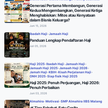
Generasi Pertama Membangun, Generasi
Kedua Mengembangkan, Generasi Ketiga
Menghabiskan: Mitos atau Kenyataan
dalam Bisnis Keluarga?
Juni 15, 2026
Ibadah Haji
•
Jamaah Haji
Panduan Lengkap Pendaftaran Haji
Juli 05, 2026
Haji 2025
•
Ibadah Haji
•
Jamaah Haji
•
Jamaah Haji 2025
•
Jamaah Haji 2026
•
Jamah Haji
•
KBIH
•
Kisah Perjalanan Haji
•
ONH 2025
•
Siap fisik Haji 2025
Haji 2025: Penuh Perjuangan, Haji 2026:
Penuh Perbaikan
Juni 03, 2026
Almahira
•
Motivasi
•
SMP Almahira IIBS Malang
🌿 Tiga Sahabat, Satu Cerita