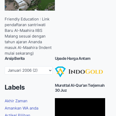
Friendly Education : Link
pendaftaran santriwati
Baru Al-Maahira IIBS
Malang sesuai dengan
tahun ajaran Ananda
masuk Al-Maahira (Indent
mulai sekarang)
Arsip Berita
Upade Harga Antam
Murottal Al-Qur'an Terjemah
Labels
30 Juz
Akhir Zaman
Amankan WA anda
Artikel Pilihan