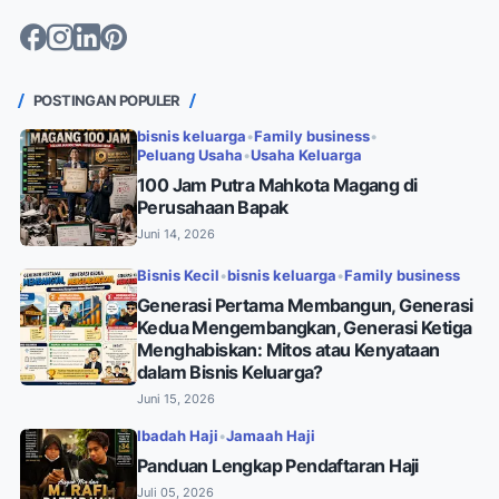
POSTINGAN POPULER
bisnis keluarga
•
Family business
•
Peluang Usaha
•
Usaha Keluarga
100 Jam Putra Mahkota Magang di
Supplier
Perusahaan Bapak
Juni 14, 2026
Bisnis Kecil
•
bisnis keluarga
•
Family business
Generasi Pertama Membangun, Generasi
Kedua Mengembangkan, Generasi Ketiga
Menghabiskan: Mitos atau Kenyataan
dalam Bisnis Keluarga?
Juni 15, 2026
Ibadah Haji
•
Jamaah Haji
Panduan Lengkap Pendaftaran Haji
Juli 05, 2026