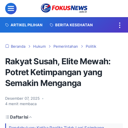
Menu
ARTIKEL PILIHAN
BERITA KESEHATAN
Beranda
Hukum
Pemerintahan
Politik
Rakyat Susah, Elite Mewah:
Potret Ketimpangan yang
Semakin Menganga
Desember 07, 2025
•
4
menit membaca
Daftar Isi
Pendahuluan: Ketika Realita Tidak Lagi Seimbang