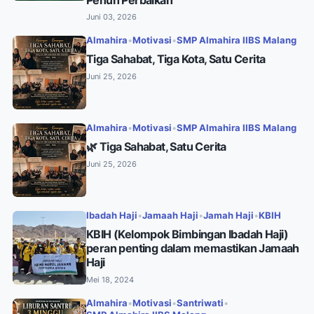
Penuh Perbaikan
Juni 03, 2026
Almahira
•
Motivasi
•
SMP Almahira IIBS Malang
Tiga Sahabat, Tiga Kota, Satu Cerita
Juni 25, 2026
Almahira
•
Motivasi
•
SMP Almahira IIBS Malang
🌿 Tiga Sahabat, Satu Cerita
Juni 25, 2026
Ibadah Haji
•
Jamaah Haji
•
Jamah Haji
•
KBIH
KBIH (Kelompok Bimbingan Ibadah Haji)
peran penting dalam memastikan Jamaah
Haji
Mei 18, 2024
Almahira
•
Motivasi
•
Santriwati
•