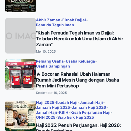
Akhir Zaman
•
Fitnah Dajjal
•
Pemuda Teguh Iman
"Kisah Pemuda Teguh Iman vs Dajjal:
Teladan Heroik untuk Umat Islam di Akhir
Zaman"
Mei 10, 2025
Peluang Usaha
•
Usaha Keluarga
•
Usaha Sampingan
🔥 Bocoran Rahasia! Ubah Halaman
Rumah Jadi Mesin Uang dengan Usaha
Pom Mini Pertashop
September 16, 2025
Haji 2025
•
Ibadah Haji
•
Jamaah Haji
•
Jamaah Haji 2025
•
Jamaah Haji 2026
•
Jamah Haji
•
KBIH
•
Kisah Perjalanan Haji
•
ONH 2025
•
Siap fisik Haji 2025
Haji 2025: Penuh Perjuangan, Haji 2026: