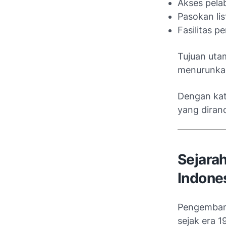
Akses pela
Pasokan list
Fasilitas 
Tujuan uta
menurunkan
Dengan kat
yang diran
Sejara
Indone
Pengembang
sejak era 1