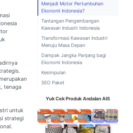
Menjadi Motor Pertumbuhan
Ekonomi Indonesia?
masi
Tantangan Pengembangan
donesia
Kawasan Industri Indonesia
tor
Transformasi Kawasan Industri
uk
Menuju Masa Depan
Dampak Jangka Panjang bagi
Ekonomi Indonesia
adirnya
rategis.
Kesimpulan
i merupakan
SEO Paket
k, tenaga
Yuk Cek Produk Andalan AIS
tri untuk
 strategi
onal.