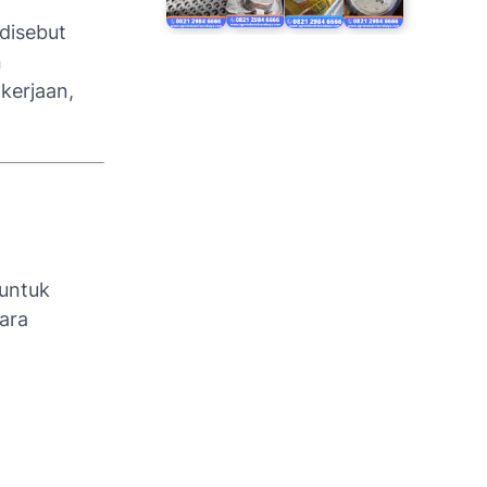
disebut
n
kerjaan,
 untuk
cara