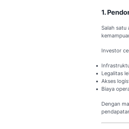
1. Pendo
Salah satu
kemampuann
Investor c
Infrastrukt
Legalitas le
Akses logis
Biaya opera
Dengan mas
pendapatan