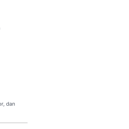
h
or, dan