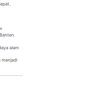
epat.
an
 Banten
 daya alam
g menjadi