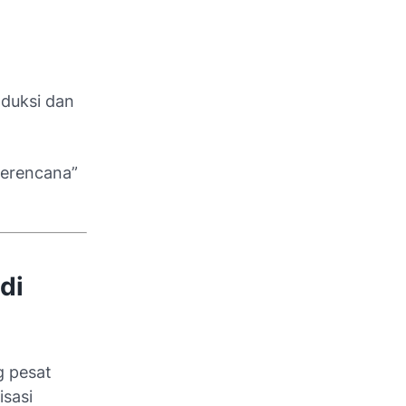
oduksi dan
terencana”
di
g pesat
isasi