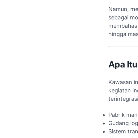
Namun, men
sebagai mo
membahas s
hingga mas
Apa It
Kawasan in
kegiatan in
terintegras
Pabrik man
Gudang log
Sistem tra