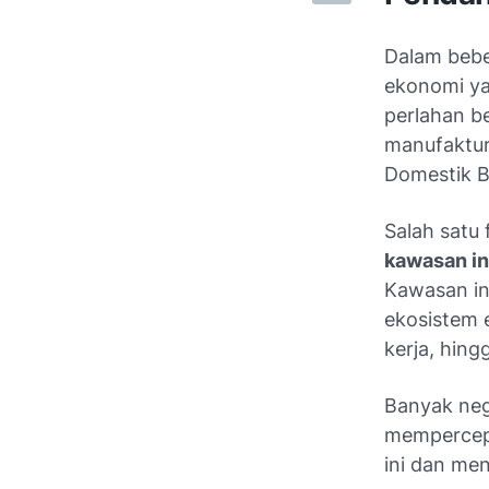
Dalam bebe
ekonomi yan
perlahan b
manufaktur
Domestik B
Salah satu 
kawasan in
Kawasan in
ekosistem e
kerja, hingg
Banyak neg
mempercepa
ini dan me